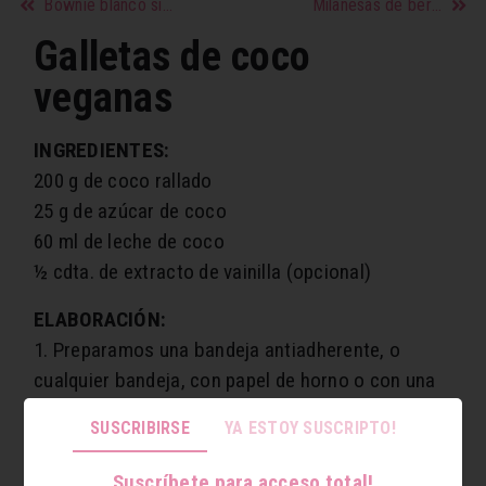
Bownie blanco sin azúcar
Milanesas de berenjena veganas
Galletas de coco
veganas
INGREDIENTES:
200 g de coco rallado
25 g de azúcar de coco
60 ml de leche de coco
½ cdta. de extracto de vainilla (opcional)
ELABORACIÓN:
1. Preparamos una bandeja antiadherente, o
cualquier bandeja, con papel de horno o con una
hoja antiadherente.
SUSCRIBIRSE
YA ESTOY SUSCRIPTO!
2. Ponemos el coco rallado en un batidor de mano
para picarlo un poco más y dejarlo lo más fino
Suscríbete para acceso total!