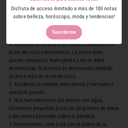
posible.
Disfruta de acceso ilimitado a más de 100 notas
3. Añadimos el azúcar de coco. Podés usar
sobre belleza, horóscopo, moda y tendencias!
cualquier tipo de azúcar, pero preferiblemente
que no sea refinada para cumplir con los
Suscribirme
lineamientos de la alimentación paleo.
4. Pasamos la mezcla a un cuenco, añadimos la
leche de coco y mezclamos. La masa debe
quedar compacta, homogénea y no se debe
desmenuzar. Si la masa se desmenuza añadidle
un poco más de leche de coco.
5. Añadimos la vainilla, mezclamos y formamos
una bola grande.
6. Nos humedecemos las manos con agua,
formamos pequeñas bolas de 20 gramos de masa
y las vamos poniendo sobre la bandeja.
7. Presionamos cada bola con la palma de la