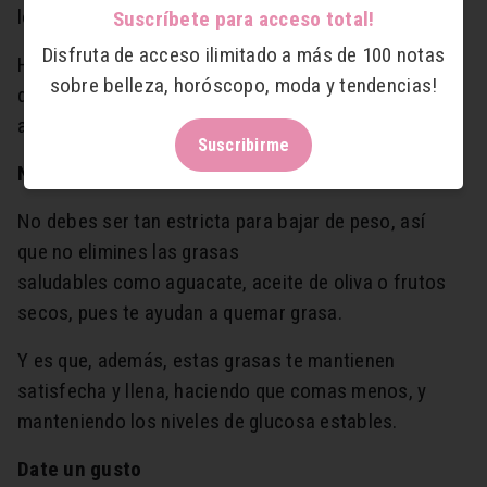
lograrlas te frustrarás.
Suscríbete para acceso total!
Disfruta de acceso ilimitado a más de 100 notas
Haz todo con mucho esfuerzo y constancia y verás
sobre belleza, horóscopo, moda y tendencias!
que poco a poco verás los resultados y te motivarán
a seguir.
Suscribirme
No elimines las grasas saludables
No debes ser tan estricta para bajar de peso, así
que no elimines las grasas
saludables como aguacate, aceite de oliva o frutos
secos, pues te ayudan a quemar grasa.
Y es que, además, estas grasas te mantienen
satisfecha y llena, haciendo que comas menos, y
manteniendo los niveles de glucosa estables.
Date un gusto