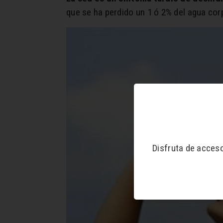
que se ha perdido un 1 ó 2% del agua co
Disfruta de acces