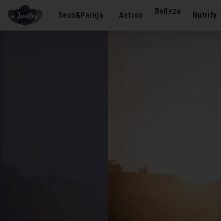
Belleza
Sexo&Pareja
Astros
Nutrify