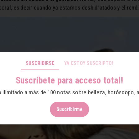
rporal, es decir cuando ya estamos deshidratados y el ren
SUSCRIBIRSE
YA ESTOY SUSCRIPTO!
Suscríbete para acceso total!
o ilimitado a más de 100 notas sobre belleza, horóscopo, 
Suscribirme