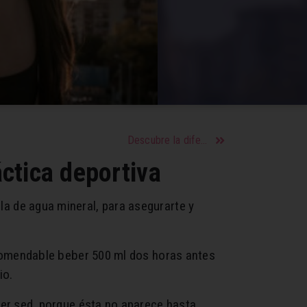
Descubre la diferencia entre perder peso y perder grasa corporal
ctica deportiva
ella de agua mineral, para asegurarte y
comendable beber 500 ml dos horas antes
io.
er sed, porque ésta no aparece hasta