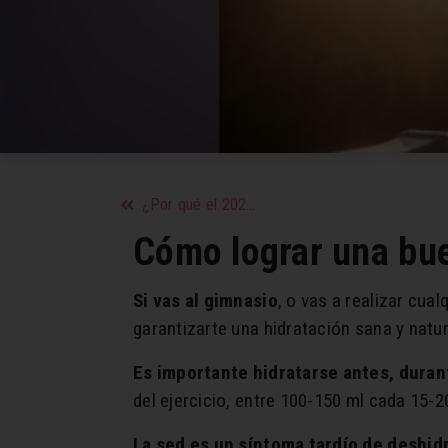
¿Por qué el 2021 es el año de la resurrección, según la numerología?
Cómo lograr una bue
Si vas al gimnasio
, o vas a realizar cual
garantizarte una hidratación sana y nat
Es importante hidratarse antes, duran
del ejercicio, entre 100-150 ml cada 15-2
La sed es un síntoma tardío de deshi