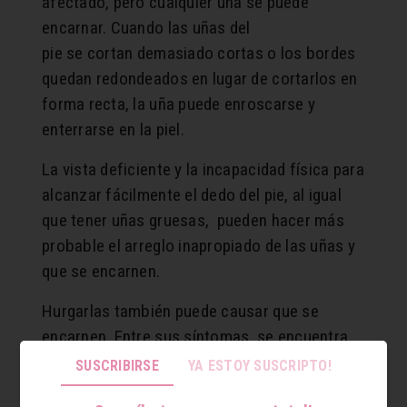
afectado, pero cualquier uña se puede
encarnar. Cuando las uñas del
pie se cortan demasiado cortas o los bordes
quedan redondeados en lugar de cortarlos en
forma recta, la uña puede enroscarse y
enterrarse en la piel.
La vista deficiente y la incapacidad física para
alcanzar fácilmente el dedo del pie, al igual
que tener uñas gruesas, pueden hacer más
probable el arreglo inapropiado de las uñas y
que se encarnen.
Hurgarlas también puede causar que se
encarnen. Entre sus síntomas, se encuentra
dolor, enrojecimiento e hinchazón alrededor
SUSCRIBIRSE
YA ESTOY SUSCRIPTO!
de la uña.