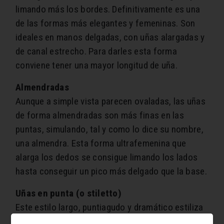
limando más los bordes. Definitivamente es una
de las formas más elegantes y femeninas. Son
ideales en manos delgadas, con uñas alargadas y
de canal estrecho. Para darles esta forma
conviene tener una mayor longitud de uña.
Almendradas
Aunque a simple vista parecen ovaladas, las uñas
de forma almendradas son más finas en las
puntas, simulando, tal y como lo dice su nombre,
una almendra. Esta forma ultrafemenina que
alarga los dedos se consigue limando los lados
hasta conseguir un pico más delgado que la base.
Uñas en punta (o stiletto)
Este estilo largo, puntiagudo y dramático estiliza
los dedos y es ideal para aquellas que tienen los