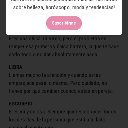
No te gusta ser ignorada y cuando quieres a
sobre belleza, horóscopo, moda y tendencias!
alguien sólo te apetece verlo bien, verlo feliz, y
harás lo que sea para que así pase.
Suscribirme
VIRGO
Eres una chica 10 Virgo, pero el problema es
romper esa primera y única barrera, la que te hace
darlo todo o no dar absolutamente nada.
LIBRA
Llamas mucho la atención y cuando estás
emparejada pasa lo mismo. Pero cuidado, no
tienes por qué cambiar cuando estas en pareja.
ESCORPIO
Eres muy celosa. Siempre quieres conocer todos
los detalles de la persona que está a tu lado
desde el minuto uno.