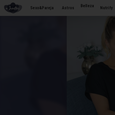
Belleza
Sexo&Pareja
Astros
Nutrify