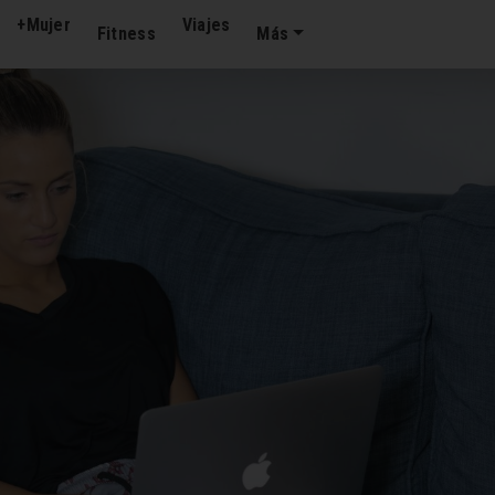
+Mujer
Viajes
Fitness
Más