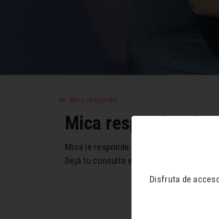
Mica responde: Dani
Mica responde: Flor
Mica le responde a Flor!
Dejá tu consulta en los comentarios ❤️
Disfruta de acces