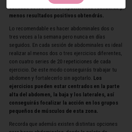
cansada estés menos repeticiones realizarás y
menos resultados positivos obtendrás.
Lo recomendable es hacer abdominales dos o
tres veces a la semana pero nunca en días
seguidos. En cada sesión de abdominales es ideal
realizar al menos dos o tres ejercicios diferentes,
con cuatro series de 20 repeticiones de cada
ejercicio. De este modo conseguirás trabajar tu
abdomen y fortalecerlo sin agotarlo.
Los
ejercicios pueden estar centrados en la parte
alta del abdomen, la baja y los laterales, así
conseguirás focalizar la acción en los grupos
pequeños de músculos de esta zona.
Recorda que además existen distintas opciones