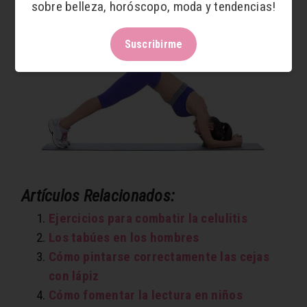
sobre belleza, horóscopo, moda y tendencias!
espalda y los hombros
Suscribirme
Artículos Relacionados:
Ejercicios para combatir la celulitis
Los tabúes en los hombres
Cómo pintarse correctamente las cejas
con lápiz
Cómo fomentar la lectura en niños