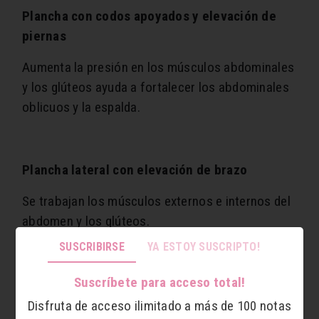
Plancha con codos apoyados y elevación de
piernas
Aumenta la presión en los músculos abdominales
y los glúteos ayuda a fortalecer los abdominales
oblicuos y la espalda.
Plancha lateral con elevación de brazo
Se trabajan los músculos externos e internos del
abdomen y los glúteos.
SUSCRIBIRSE
YA ESTOY SUSCRIPTO!
Suscríbete para acceso total!
Plancha en triangulo
Disfruta de acceso ilimitado a más de 100 notas
Este tipo de la plancha entrena los músculos de la