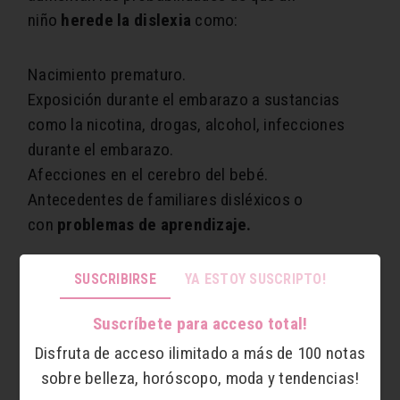
niño
herede la dislexia
como:
Nacimiento prematuro.
Exposición durante el embarazo a sustancias
como la nicotina, drogas, alcohol, infecciones
durante el embarazo.
Afecciones en el cerebro del bebé.
Antecedentes de familiares disléxicos o
con
problemas de aprendizaje.
¿Cuáles son los tipos de dislexia, sus
SUSCRIBIRSE
YA ESTOY SUSCRIPTO!
tratamientos y test para detectarlo?
Suscríbete para acceso total!
Para entender un poco más la dislexia, se tiene
Disfruta de acceso ilimitado a más de 100 notas
que saber que existen dos tipos diferentes de
sobre belleza, horóscopo, moda y tendencias!
ella:
adquirida, evolutiva.