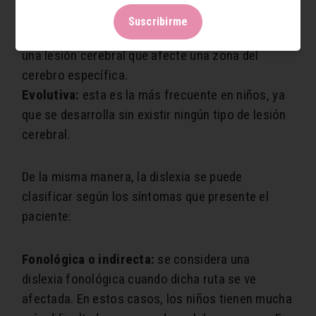
Suscribirme
Adquirida:
Este tipo se desarrolla cuando existe
una lesión cerebral que afecte una zona del
cerebro específica.
Evolutiva:
esta es la más frecuente en niños, ya
que se desarrolla sin existir ningún tipo de lesión
cerebral.
De la misma manera, la dislexia se puede
clasificar según los síntomas que presente el
paciente:
Fonológica o indirecta:
se considera una
dislexia fonológica cuando dicha ruta se ve
afectada. En estos casos, los niños tienen mucha