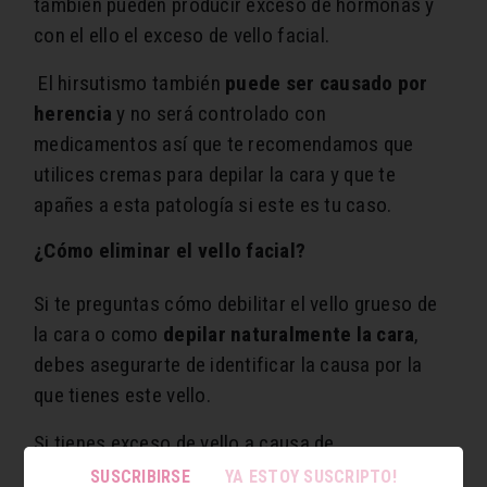
también pueden producir exceso de hormonas y
con el ello el exceso de vello facial.
El hirsutismo también
puede ser causado por
herencia
y no será controlado con
medicamentos así que te recomendamos que
utilices cremas para depilar la cara y que te
apañes a esta patología si este es tu caso.
¿Cómo eliminar el vello facial?
Si te preguntas cómo debilitar el vello grueso de
la cara o como
depilar naturalmente la cara
,
debes asegurarte de identificar la causa por la
que tienes este vello.
Si tienes exceso de vello a causa de
medicamentos con los ingredientes que te hemos
SUSCRIBIRSE
YA ESTOY SUSCRIPTO!