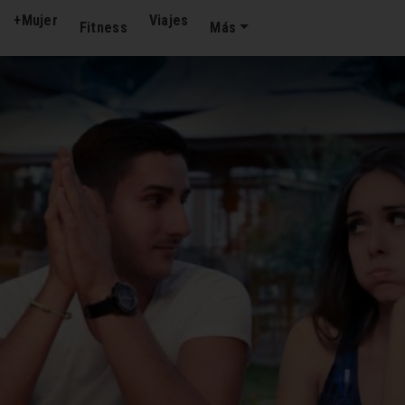
+Mujer
Viajes
Fitness
Más