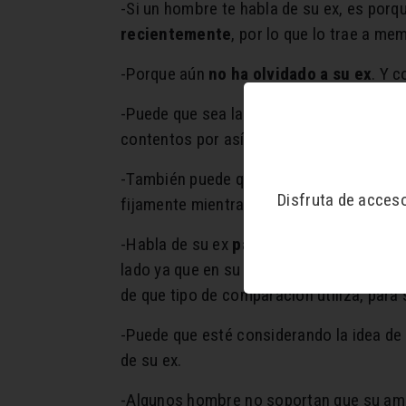
-Si un hombre te habla de su ex, es por
recientemente
, por lo que lo trae a m
-Porque aún
no ha olvidado a su ex
. Y 
-Puede que sea la ex quien le escriba y é
contentos por así decirlo.
-También puede que
quiera probarte,
pa
Disfruta de acces
fijamente mientras habla de ella.
-Habla de su ex
para compararte con el
lado ya que en su relación pasada no lo h
de que tipo de comparación utiliza, para 
-Puede que esté considerando la idea de 
de su ex.
-Algunos hombre no soportan que su amor