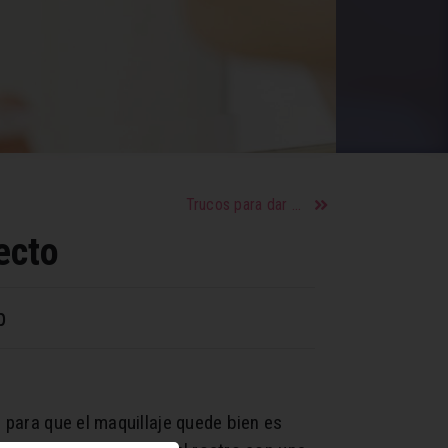
Trucos para dar mejores besos
ecto
p
o para que el maquillaje quede bien es