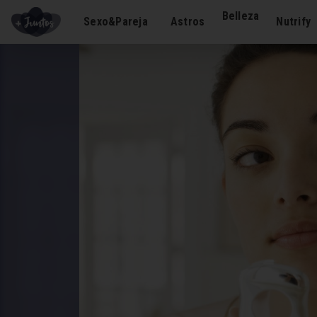
Belleza
Sexo&Pareja
Astros
Nutrify