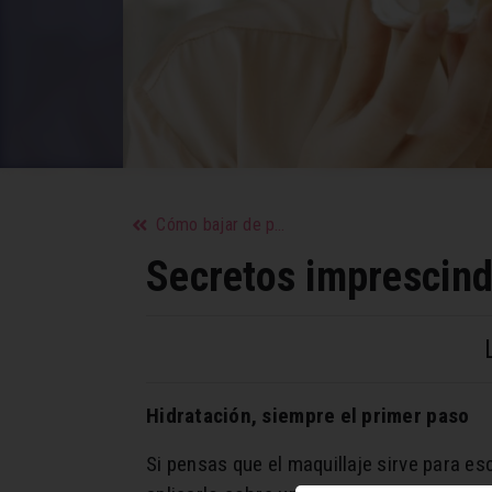
Cómo bajar de peso más rápido
Secretos imprescind
Hidratación, siempre el primer paso
Si pensas que el maquillaje sirve para es