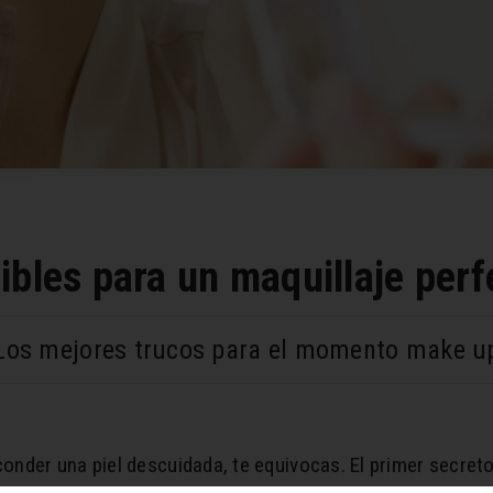
ibles para un maquillaje perf
Los mejores trucos para el momento make u
conder una piel descuidada, te equivocas. El primer secret