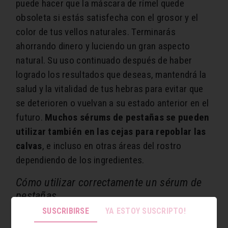
puede hacer que la máscara de rímel quede
obsoleta si estás satisfecha con el grosor y el
color de tus vellos naturales. Terminarás
ahorrando dinero y luciendo un gran aspecto
natural. Su uso continuado después de haber
logrado los resultados que deseas, mantendrá la
salud y la vitalidad de tus hebras para evitar que
se deterioren o vuelvan a su estado anterior en el
futuro.
Muchos sérums de pestañas se pueden
utilizar también en las cejas para repoblar las
calvas
, e incluso en otras áreas del rostro
dependiendo de los ingredientes.
Cómo utilizar correctamente un sérum de
pestañas
SUSCRIBIRSE
YA ESTOY SUSCRIPTO!
Antes de nada, utiliza un limpiador suave para
eliminar la suciedad, el aceite y el maquillaje de la