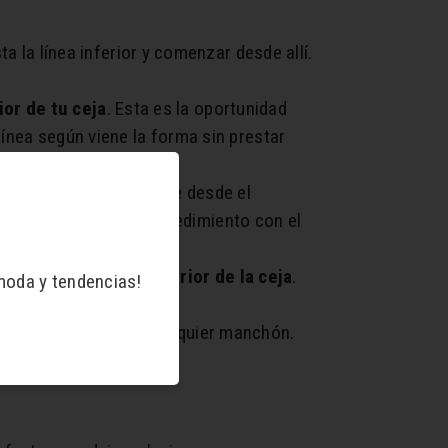
sta la línea inferior y comenzar desde allí.
ior de tu ceja
. Esta es la oportunidad
a línea según viene la forma sin prestar
 degradado descendiente desde el
o. Repire el mismo procedimiento con el
 o polvo,
rellena el interior de la ceja
.
moda y tendencias!
la ceja para limpiar cualquier manchón.