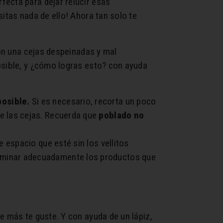
fecta para dejar relucir esas
itas nada de ello! Ahora tan solo te
con una cejas despeinadas y mal
osible, y ¿cómo logras esto? con ayuda
osible.
Si es necesario, recorta un poco
de las cejas. Recuerda que
poblado no
e espacio que esté sin los vellitos
fuminar adecuadamente los productos que
e más te guste. Y con ayuda de un lápiz,