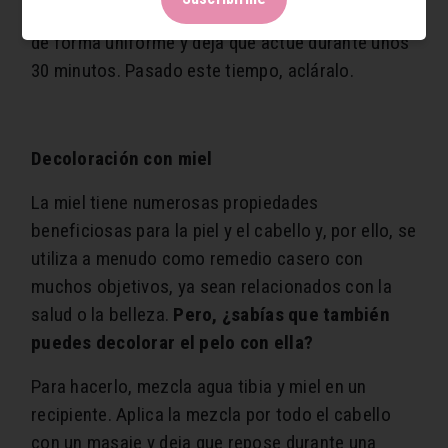
enfriar. Cuando esté tibio, aplícalo en el cabello
de forma uniforme y deja que actúe durante unos
30 minutos. Pasado este tiempo, acláralo.
Decoloración con miel
La miel tiene numerosas propiedades
beneficiosas para la piel y el cabello y, por ello, se
utiliza a menudo como remedio casero con
muchos objetivos, ya sean relacionados con la
salud o la belleza.
Pero, ¿sabías que también
puedes decolorar el pelo con ella?
Para hacerlo, mezcla agua tibia y miel en un
recipiente. Aplica la mezcla por todo el cabello
con un masaje y deja que repose durante una