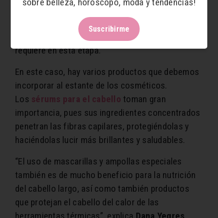
sobre belleza, horóscopo, moda y tendencias!
eso es conveniente
usar productos hidratantes
y humectantes adecuados
a nuestro tipo de
Suscribirme
cabello, que otorguen la fortaleza y nutrición que
requiere en esta etapa.
En este caso, hay varios productos que debemos
incorporar al estante de los cosméticos.
Los
sérums para el cabello
toman gran
importancia, pues sus ingredientes concentrados
penetran las fibras capilares, protegiéndolas y
haciéndolas lucir más brillantes y saludables.
“El uso de mascarillas y ampollas especiales
también es de mucho beneficio para la nutrición
del cabello largo, así como también productos
que protejan el cabello del calor de las
herramientas térmicas”, explica
Dana Yegres
,