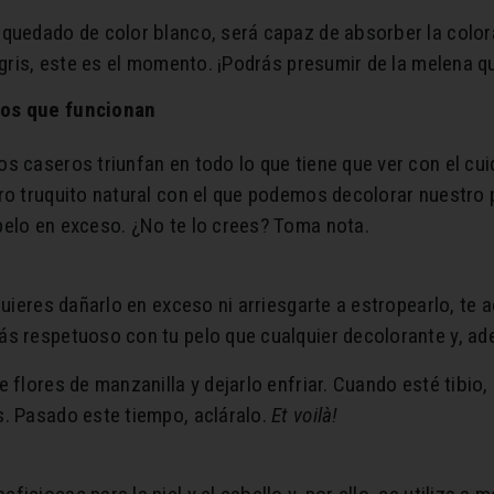
quedado de color blanco, será capaz de absorber la colora
 gris, este es el momento. ¡Podrás presumir de la melena q
ros que funcionan
 caseros triunfan en todo lo que tiene que ver con el cuida
ro truquito natural con el que podemos decolorar nuestro p
pelo en exceso. ¿No te lo crees? Toma nota.
 quieres dañarlo en exceso ni arriesgarte a estropearlo, t
s respetuoso con tu pelo que cualquier decolorante y, ade
 flores de manzanilla y dejarlo enfriar. Cuando esté tibio,
s. Pasado este tiempo, acláralo.
Et voilà!