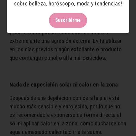
sobre belleza, horóscopo, moda y tendencias!
Igual que ocurre con la fotosensibilidad, hay
ciertos medicamentos que pueden alterar el
Suscribirme
estado de la piel, haciendo que esté más sensible,
y por lo tanto pueda reaccionar de manera
extrema ante una agresión externa. Evita utilizar
en los días previos ningún exfoliante o producto
que contenga retinol o alfa hidroxiácidos.
Nada de exposición solar ni calor en la zona
Después de una depilación con cera la piel está
mucho más sensible y enrojecida, por lo que no
es recomendable exponerse de forma directa al
sol ni aplicar calor en la zona, como ducharse con
agua demasiado caliente o ir a la sauna.