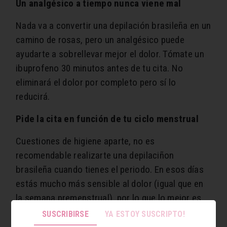
Un analgésico a tiempo nunca viene mal
Nada va a convertir una depilación brasileña en un
camino de rosas, pero un analgésico puede
ayudarte a sobrellevar mejor el dolor. Tómate un
ibuprofeno 30 minutos antes de tu cita. No
eliminará el dolor por completo pero sí lo
reducirá.
Pide la cita en función de tu ciclo menstrual
Cuestiones de higiene aparte, no es
recomendable realizarte una depilaciñon
brasileña cuando tienes el periodo. En esos días
estás mucho más sensible al dolor (igual que en
la semana premenstrual), por lo que lo mejor es
pedir tu cita en las dos semanas siguientes a
SUSCRIBIRSE
YA ESTOY SUSCRIPTO!
terminar con la regla.