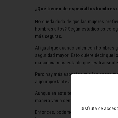
¿Qué tienen de especial los hombres 
No queda duda de que las mujeres prefie
hombres altos? Según estudios psicológ
más seguras.
Al igual que cuando salen con hombres 
seguridad mayor. Esto quiere decir que l
masculina más estable que les transmit
Pero hay más aspectos que los hacen más
algo importante al momento de salir con
Aunque en este tema lo que hace más atra
manera van a sentir que están saliendo
Disfruta de acces
Entonces, podemos decir que lo que tiene