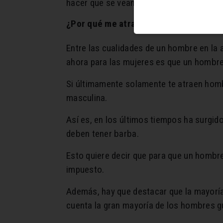
hacer que se vean más guapos.
¿Por qué me atrae un hombre guapo c
Entre las cualidades de un hombre en la
ahora para las mujeres es que un hombr
Si últimamente solamente te atraen homb
masculina.
Así es, en los últimos tiempos ha surgi
deben tener barba.
Esto quiere decir que para que un hombr
impuesto.
Además, hay que destacar que la mayoría 
cuenta la gran mayoría de los hombres gu