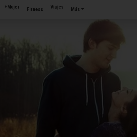
+Mujer
Viajes
Fitness
Más