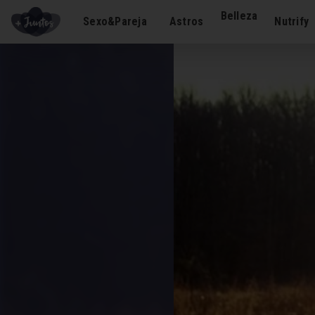
Belleza
Sexo&Pareja
Astros
Nutrify