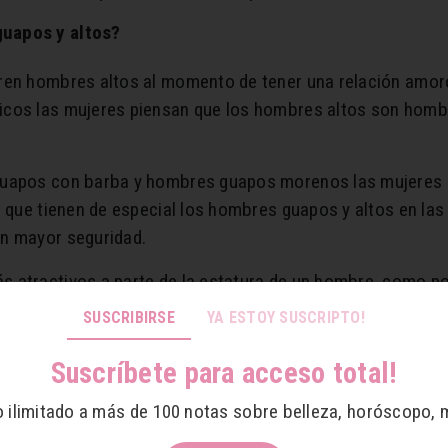
guapos y altos?
ren hombres altos al momento de tener una relación amoro
icos las mujeres piensan que los hombres altos son homb
guapos con barba y hombres guapos morenos las mujeres s
o que tienen de especial los hombres guapos y altos en las
en mayor seguridad.
 atractivos a parte de la estatura de un hombre, como po
 una persona.
SUSCRIBIRSE
YA ESTOY SUSCRIPTO!
ctivos a los hombres para la vista de las mujeres son sus
Suscríbete para acceso total!
 con el hombre más guapo del mundo.
o ilimitado a más de 100 notas sobre belleza, horóscopo, 
n de especial los hombres altos son sus atributos físico