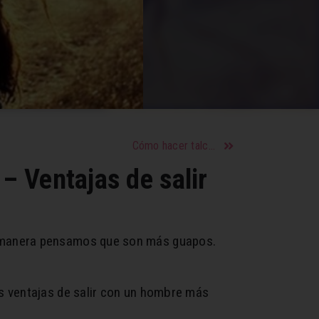
Cómo hacer talco casero perfumado para el cuerpo y talco para pies ¿Cuáles son sus beneficios?
– Ventajas de salir
a manera pensamos que son más guapos.
s ventajas de salir con un hombre más