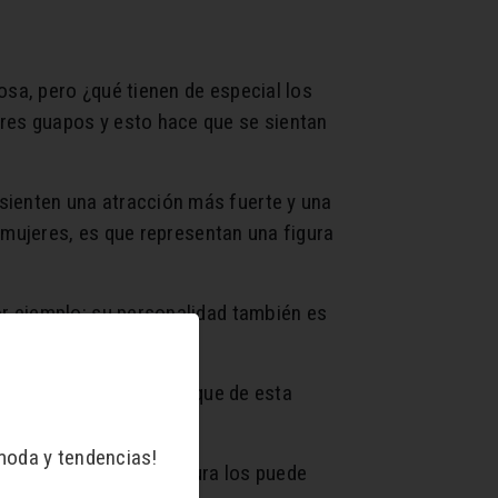
sa, pero ¿qué tienen de especial los
res guapos y esto hace que se sientan
ienten una atracción más fuerte y una
 mujeres, es que representan una figura
r ejemplo: su personalidad también es
 atributos físicos. Porque de esta
moda y tendencias!
s, ya que una buena estura los puede