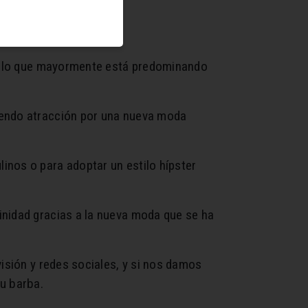
ero lo que mayormente está predominando
iendo atracción por una nueva moda
inos o para adoptar un estilo hípster
inidad gracias a la nueva moda que se ha
visión y redes sociales, y si nos damos
su barba.