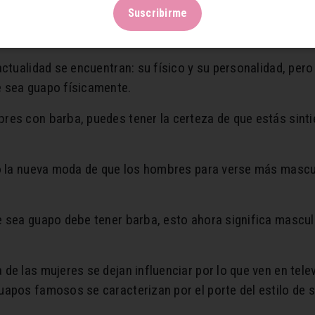
Suscribirme
on barba?
 actualidad se encuentran: su físico y su personalidad, p
e sea guapo físicamente.
res con barba, puedes tener la certeza de que estás sint
do la nueva moda de que los hombres para verse más mascul
e sea guapo debe tener barba, esto ahora significa mascul
de las mujeres se dejan influenciar por lo que ven en tele
apos famosos se caracterizan por el porte del estilo de 