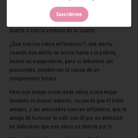
demostrarle afecto, causa celos en muchos,
porque un hombre se pone celoso de otro, no es
Suscribirme
común escuchar que tu novio te cele con una
puerta o con la ventana de tu cuarto.
¿Qué son los celos enfermizos?, una alerta,
cuando esa alerta se active llama a la policía,
bueno no exageremos, pero si debemos ser
precavidas, pueden ser la causa de un
rompimiento futuro.
Pero oye amiga como darle celos a una mujer
también es bueno saberlo, recuerda que él tiene
amigas, y las amistades ejercen influencia, que la
amiga de tu novio te cele con él por su atención
es indicativo que ese chico se derrite por ti.