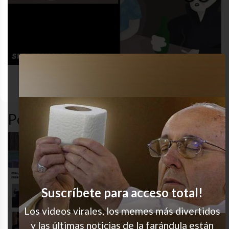
desastre
funny
funny
humor
Popular en LVI
Buen intento
Me pasó
Suscríbete para acceso total!
Los videos virales, los memes más divertidos
y las últimas noticias de la farándula están
100% real