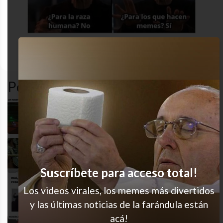
desastre
funny
funny
humor
Popular en LVI
Ke difícil
Jajaja impecable
Suscríbete para acceso total!
Los videos virales, los memes más divertidos
Me pasó
y las últimas noticias de la farándula están
acá!