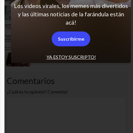
Los videos virales, los memes más divertidos
Me muero
y las últimas noticias de la farándula están
acá!
Científicamente comprobado
Suscribirme
El horror
YA ESTOY SUSCRIPTO!
Comentarios
¿Cuál es tu opinión? Comenta!