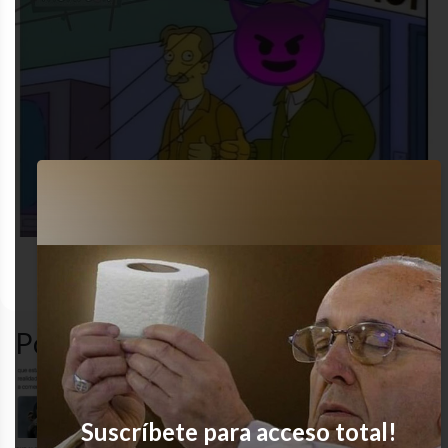
nailed
desastre
gracioso
humor
it
Popular en LVI
Re soy
Suscríbete para acceso total!