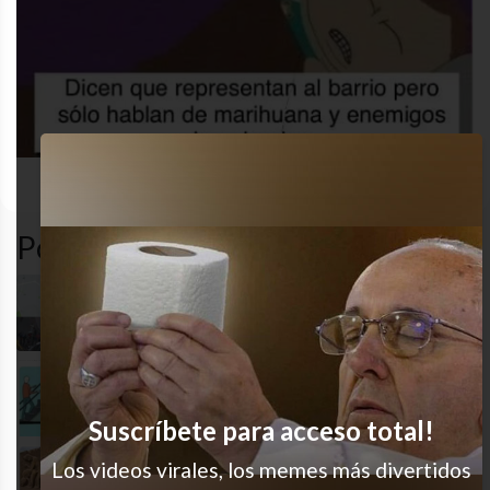
desastre
funny
gracioso
humor
Popular en LVI
Pobres señores del Uber
Siempre salto al final
Suscríbete para acceso total!
Los videos virales, los memes más divertidos
JAJAJAJA es excelente