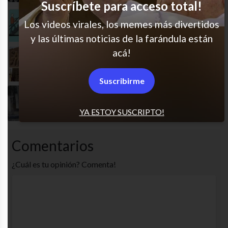
Suscríbete para acceso total!
Siempre salto al final
Los videos virales, los memes más divertidos
y las últimas noticias de la farándula están
acá!
JAJAJAJA es excelente
Suscribirme
Señora!
YA ESTOY SUSCRIPTO!
Comentarios
¿Cuál es tu opinión? Comenta!