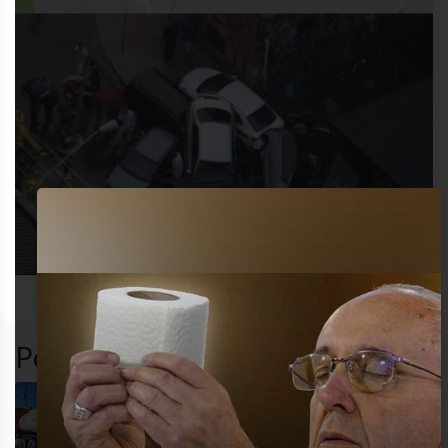
desastre
funny
gracioso
humor
Popular en LVI
Tenía un solo trabajo!