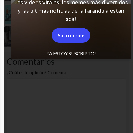
Los videos virales, los memes más divertidos
y las últimas noticias de la farándula están
Siempre salto al final
acá!
Suscribirme
Señora!
YA ESTOY SUSCRIPTO!
Comentarios
¿Cuál es tu opinión? Comenta!