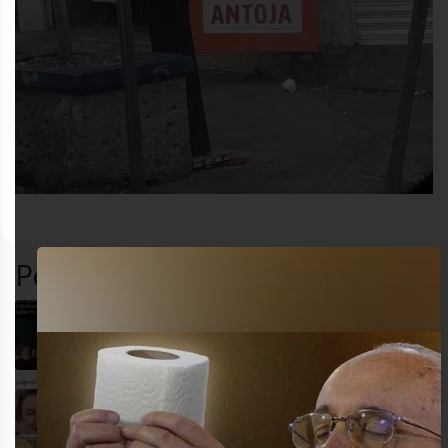
desastre
funny
gracioso
humor
Popular en LVI
Delicioso
Me pasa un montón