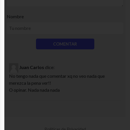
Nombre
Juan Carlos
dice:
No tengo nada que comentar xq no veo nada que
merezca la pena ver!!
O opinar. Nada nada nada
Políticas de Privacidad