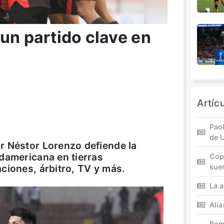
un partido clave en
Artíc
Paol
de 
r Néstor Lorenzo defiende la
damericana en tierras
Cop
ciones, árbitro, TV y más.
sue
La a
Ali
Bom