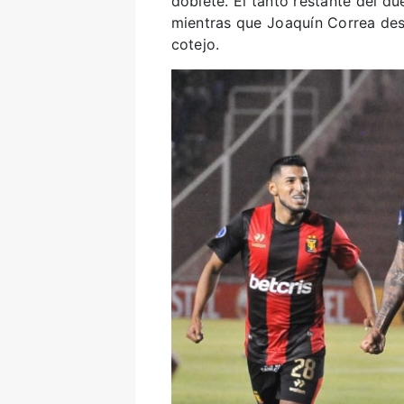
doblete. El tanto restante del d
mientras que Joaquín Correa desc
cotejo.