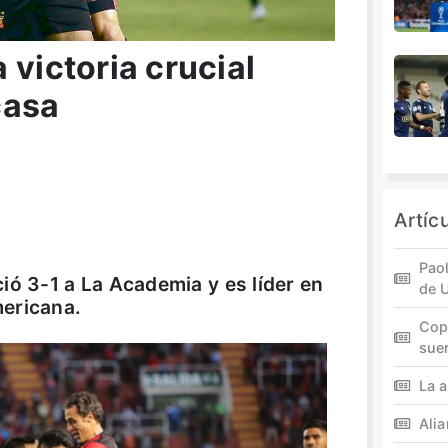
 victoria crucial
casa
Artíc
Paol
ió 3-1 a La Academia y es líder en
de 
ericana.
Cop
sue
La a
Ali