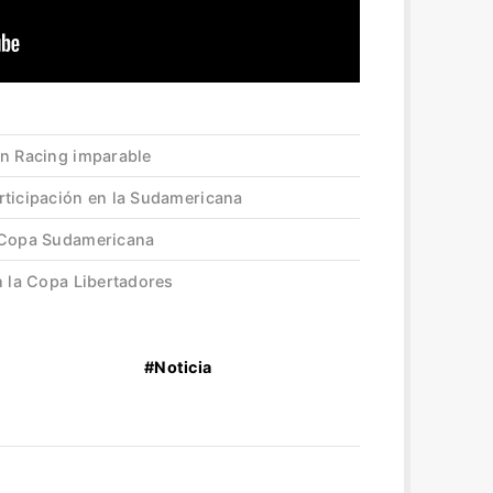
un Racing imparable
rticipación en la Sudamericana
a Copa Sudamericana
n la Copa Libertadores
#Noticia