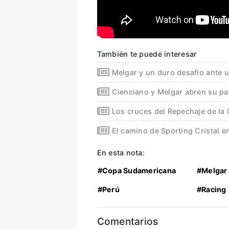
También te puede interesar
Melgar y un duro desafío ante 
Cienciano y Melgar abren su pa
Los cruces del Repechaje de l
El camino de Sporting Cristal e
En esta nota:
#Copa Sudamericana
#Melgar
#Perú
#Racing
Comentarios