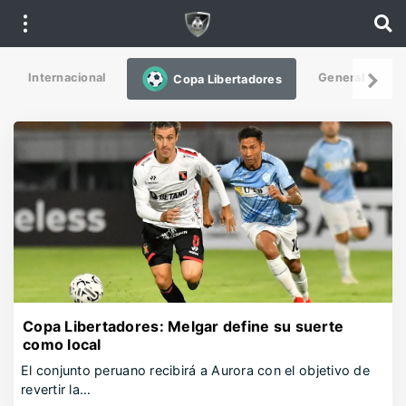
Internacional
General
De
Copa Libertadores
Copa Libertadores: Melgar define su suerte
como local
El conjunto peruano recibirá a Aurora con el objetivo de
revertir la…