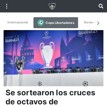
Internacional
General
De
Copa Libertadores
Se sortearon los cruces
de octavos de