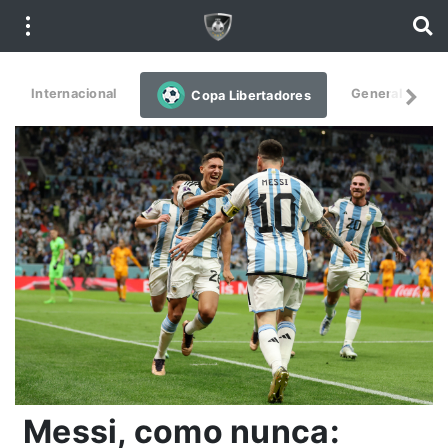
Internacional
General
De
Copa Libertadores
Messi, como nunca: