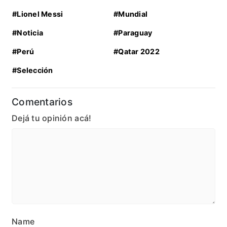
#Lionel Messi
#Mundial
#Noticia
#Paraguay
#Perú
#Qatar 2022
#Selección
Comentarios
Dejá tu opinión acá!
Name