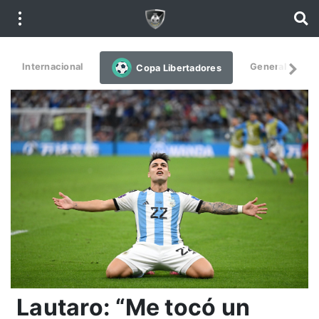
Internacional
General
De
Copa Libertadores
Lautaro: “Me tocó un