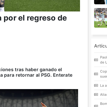
 por el regreso de
Artíc
Paol
de 
ciones tras haber ganado el
Cop
a para retornar al PSG. Enterate
sue
La a
Ali
Bom