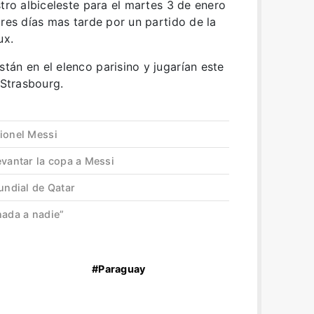
stro albiceleste para el martes 3 de enero
tres días mas tarde por un partido de la
ux.
án en el elenco parisino y jugarían este
 Strasbourg.
Lionel Messi
evantar la copa a Messi
ndial de Qatar
nada a nadie”
#Paraguay