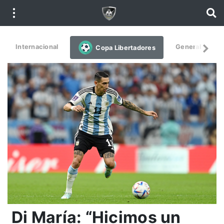
Internacional
General
De
Copa Libertadores
Di María: “Hicimos un