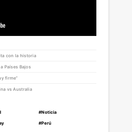
ta con la historia
 a Países Bajos
y firme”
na vs Australia
l
#Noticia
ay
#Perú