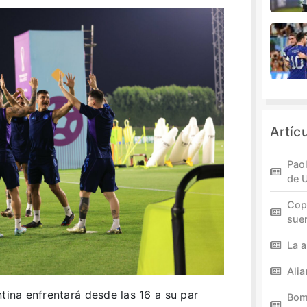
Artíc
Paol
de 
Cop
sue
La a
Ali
tina enfrentará desde las 16 a su par
Bom