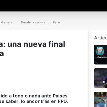
General
Desde la cabina
Perú
Artíc
 una nueva final
ta
tido a todo o nada ante Países
ue saber, lo encontrás en FPD.