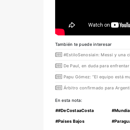
También te puede interesar
#EstiloSenosiain: Messi y una ci
De Paul, en duda para enfrentar
Papu Gómez: “El equipo está mu
Árbitro confirmado para Argenti
En esta nota:
##DeCostaaCosta
#Mundia
#Países Bajos
#Paragu