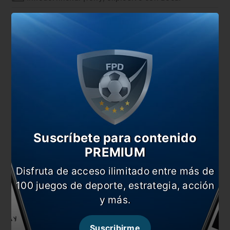
#DeCostaaCosta: Boca, lejos de la imagen del
campeón
#OffTheLeto: Boca vs Racing ¡por Libertadores!
En esta nota:
##OffTheLeto
#Boca
#Copa Libertadores
#Noticia
#Racing
#Videos
Suscríbete para contenido
PREMIUM
Comentarios
Disfruta de acceso ilimitado entre más de
Dejá tu opinión acá!
100 juegos de deporte, estrategia, acción
y más.
Suscribirme