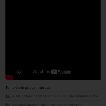
También te puede interesar
#DeCostaaCosta: El Xeneize, en una semana clave
#ModoHincha: ¡Tony, explosivo con Boca!