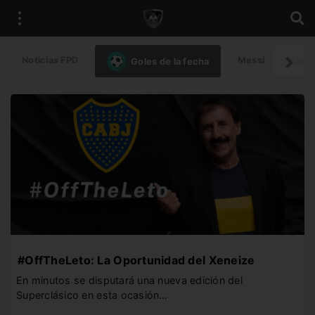
Noticias FPD
Messi
Intern
Goles de la fecha
#OffTheLeto: La Oportunidad del Xeneize
En minutos se disputará una nueva edición del
Superclásico en esta ocasión…