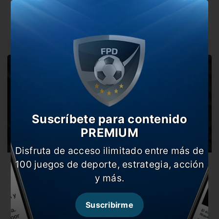
Godoy Cruz
El Xeneize tendrá un partido más que chivo en La
Bombonera. Viví…
Suscríbete para contenido
PREMIUM
Disfruta de acceso ilimitado entre más de
100 juegos de deporte, estrategia, acción
#OffTheLeto: Boca a minutos del cruce con
Huracán
y más.
El Xeneize disputará una nueva fecha, esta vez como
visitante, buscando reafirmar…
Suscribirme