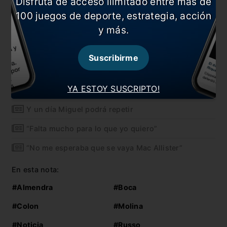
Disfruta de acceso ilimitado entre más de
100 juegos de deporte, estrategia, acción
y más.
Suscribirme
También te puede interesar
YA ESTOY SUSCRIPTO!
Boca, sin margen de error en Santa Fe
Y un día Miguel podrá repetir
“Falta mucho para lo que yo quiero”
“No me esperaba que se vaya Mac Allister”
En esta nota:
#Almendra
#Boca
#Colon
#Molina
#Noticia
#Russo