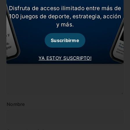
#Internacional
#Noticia
Disfruta de acceso ilimitado entre más de
100 juegos de deporte, estrategia, acción
#Perú
#Renato Tapia
y más.
Comentarios
Suscribirme
Dejá tu opinión acá!
YA ESTOY SUSCRIPTO!
Nombre