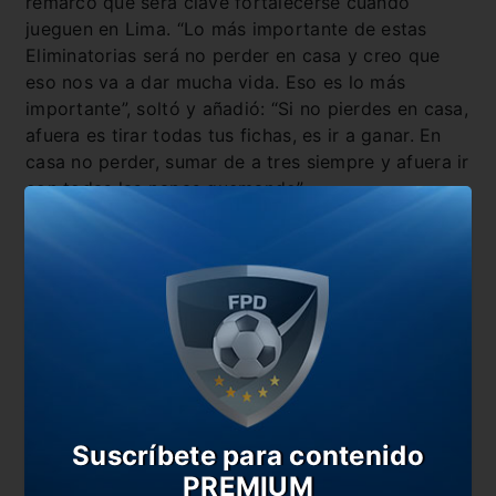
remarcó que será clave fortalecerse cuando
jueguen en Lima. “Lo más importante de estas
Eliminatorias será no perder en casa y creo que
eso nos va a dar mucha vida. Eso es lo más
importante”, soltó y añadió: “Si no pierdes en casa,
afuera es tirar todas tus fichas, es ir a ganar. En
casa no perder, sumar de a tres siempre y afuera ir
con todas las papas quemando”.
También te puede interesar
Universitario gritó en su casa y recuperó la ilusión
Universitario define su suerte en la Sudamericana
Sporting Cristal, a todo o nada en Brasil
Fin de la novela: Bielsa le respondió al Everton
En esta nota:
Suscríbete para contenido
PREMIUM
#Bicolor
#Eliminatorias