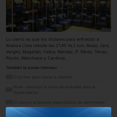
Lo cierto es que los titulares para enfrentar a
Alianza Lima (desde las 21.45 hs.) son: Rossi; Jara,
Vergini, Magallán, Fabra; Nández, P. Pérez, Tevez;
Pavón, Wanchope y Cardona.
También te puede interesar
El primer paso hacia la séptima
River: comenzó la venta de entradas para el
Superclásico
El camino al posible superclásico de semifinales
Fin: Bendetto se va y no juega los octavos de final