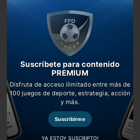
En esta nota:
#Barrios
#Boca
#Copa Libertadores
Comentarios
Dejá tu opinión acá!
Suscríbete para contenido
PREMIUM
Disfruta de acceso ilimitado entre más de
100 juegos de deporte, estrategia, acción
y más.
Suscribirme
Nombre
YA ESTOY SUSCRIPTO!