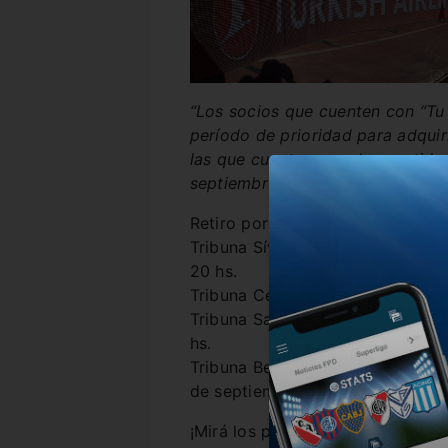
“Los socios que cuenten con “Tu
período de prioridad para adquir
las que cuentan para los partido
septiembre hasta el viernes 13 de
Retiro por boleterías del Monum
Tribuna Sívori: lunes 16, martes 
20 hs.
Tribuna Centenario: lunes 23 y m
Tribuna San Martín: miércoles 25
hs.
Tribuna Belgrano: viernes 27 de 
de septiembre, de 10 a 16 hs.
¡Mirá los precios abajo!