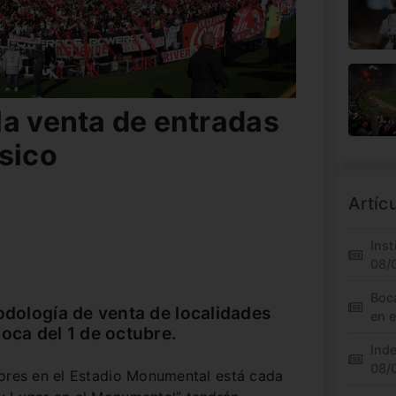
la venta de entradas
ásico
Artíc
Inst
08/
Boc
todología de venta de localidades
en 
oca del 1 de octubre.
Inde
08/
dores en el Estadio Monumental está cada