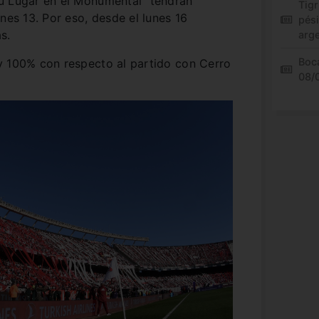
u Lugar en el Monumental” tendrán
Tigr
nes 13. Por eso, desde el lunes 16
pés
s.
arg
Boca
y 100% con respecto al partido con Cerro
08/