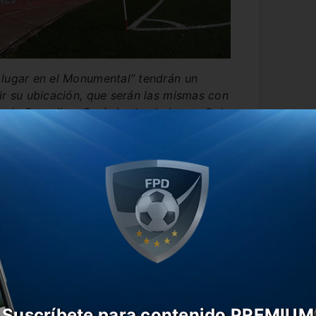
 lugar en el Monumental” tendrán un
ir su ubicación, que serán las mismas con
s de Superliga. Será desde el viernes 6 de
 septiembre, a las 22 hs”.
ental
17 y miércoles 18 de septiembre, de 10 a
artes 24 de septiembre, de 10 a 20 hs.
 y jueves 26 de septiembre, de 10 a 20
septiembre, de 10 a 20 hs., y sábado 28
Suscríbete para contenido PREMIUM