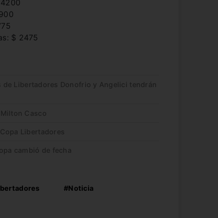
$ 4200
3900
775
as: $ 2475
s de Libertadores Donofrio y Angelici tendrán
 Milton Casco
 Copa Libertadores
copa cambió de fecha
ibertadores
#Noticia