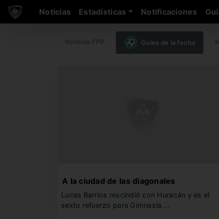
Noticias
Estadísticas
Notificaciones
Gui
Noticias FPD
M
Goles de la fecha
A la ciudad de las diagonales
Lucas Barrios rescindió con Huracán y es el
sexto refuerzo para Gimnasia.…