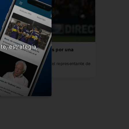
te, estrategia,
oca acordó con Barrios por una
láusula millonaria
n Boca Ratón el xeneize y el representante de
arrios acordaron la…