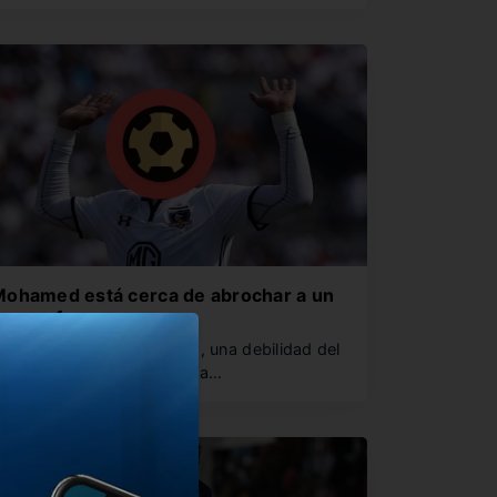
ohamed está cerca de abrochar a un
ran refuerzo
ablamos de Lucas Barrios, una debilidad del
urco. Después de la partida…