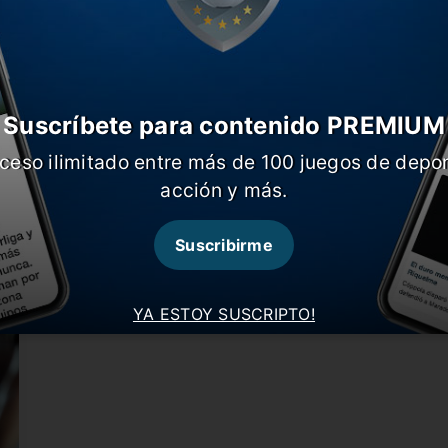
Suscríbete para contenido PREMIUM
ceso ilimitado entre más de 100 juegos de depor
B
Barrios está a disposición
acción y más.
c
El entrenador Cafetero avisó que el volante se
E
recuperó del dolor que…
B
Suscribirme
YA ESTOY SUSCRIPTO!