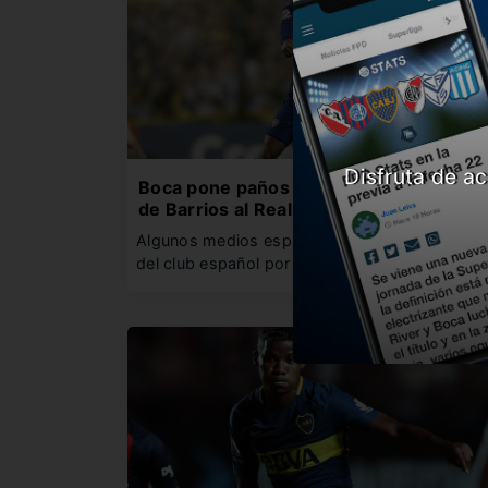
Disfruta de ac
Boca pone paños fríos sobre el rumor
de Barrios al Real
Algunos medios españoles hablan del interés
del club español por el mediocampista…