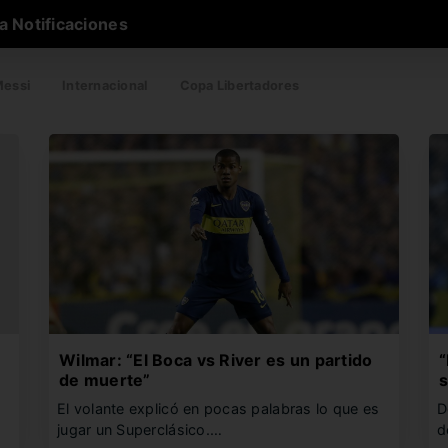
a Notificaciones
essi
Internacional
Copa Libertadores
Wilmar: “El Boca vs River es un partido
“
de muerte”
s
El volante explicó en pocas palabras lo que es
D
jugar un Superclásico.…
d