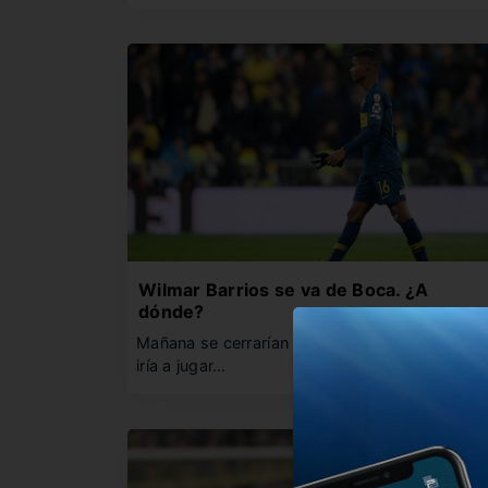
Wilmar Barrios se va de Boca. ¿A
dónde?
Mañana se cerrarían los papeles y el volante s
iría a jugar…