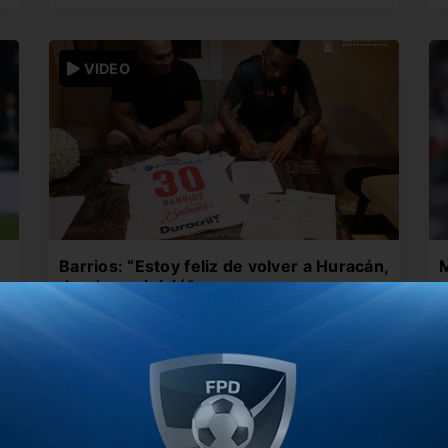
VIDEO
Barrios: “Estoy feliz de volver a Huracán,
M
donde me inicié”
g
e
El delantero de 34 años contó las sensaciones
H
de regresar al club…
T