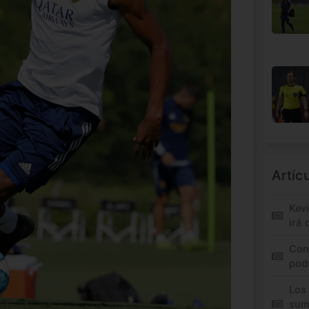
Artíc
Kev
irá 
Con
pod
Los
sum