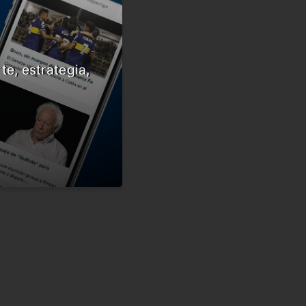
te, estrategia,