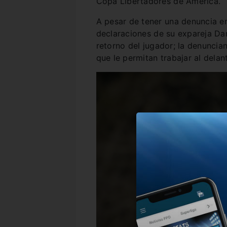
Copa Libertadores de América.
A pesar de tener una denuncia en
declaraciones de su expareja Dan
retorno del jugador; la denuncian
que le permitan trabajar al delan