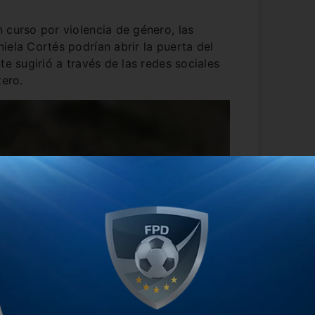
 curso por violencia de género, las
iela Cortés podrían abrir la puerta del
te sugirió a través de las redes sociales
tero.