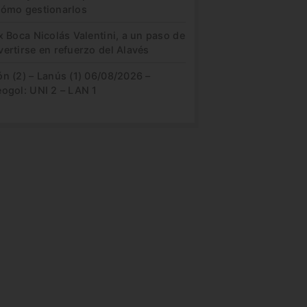
cómo gestionarlos
x Boca Nicolás Valentini, a un paso de
ertirse en refuerzo del Alavés
n (2) – Lanús (1) 06/08/2026 –
eogol: UNI 2 – LAN 1