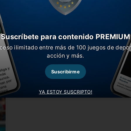
Suscríbete para contenido PREMIUM
ceso ilimitado entre más de 100 juegos de depor
al
La publicación de Sebastián Villa
I
acción y más.
En la previa de la semifinal de hoy. Hace
E
algunas horas, el…
p
Suscribirme
YA ESTOY SUSCRIPTO!