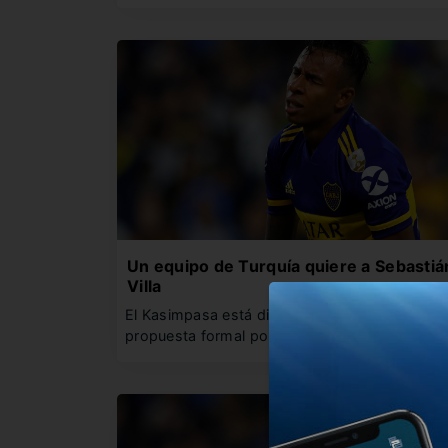
Un equipo de Turquía quiere a Sebastiá
Villa
El Kasimpasa está dispuesto a hacer una
propuesta formal por el delantero…