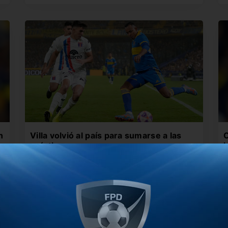
n
Villa volvió al país para sumarse a las
O
prácticas
i
El delantero fue intimado y tendrá que
E
presentarse en Ezeiza. Sin embargo,…
r