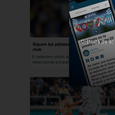
Disfruta de ac
Siguen las pálidas en Boca: Villa intimó 
club
El delantero utilizó la vía legal para que lo
reincorporen porque sino…