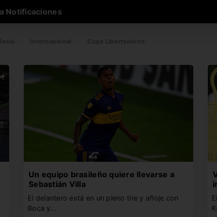
a Notificaciones
essi
Internacional
Copa Libertadores
Un equipo brasileño quiere llevarse a
V
Sebastián Villa
i
El delantero está en un pleno tire y afloje con
E
Boca y…
K