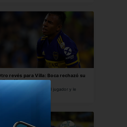
tro revés para Villa: Boca rechazó su
ntimación
l club declinó el pedido del jugador y le
espondió con dos…