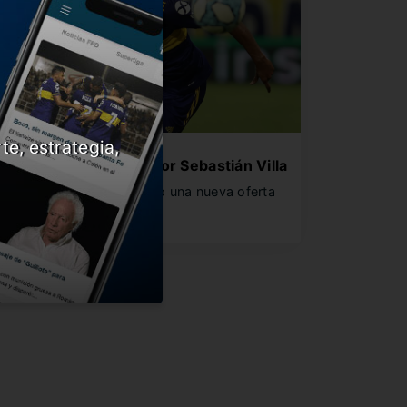
te, estrategia,
nter volvió a la carga por Sebastián Villa
l club de Porto Alegre hizo una nueva oferta
or el colombiano…