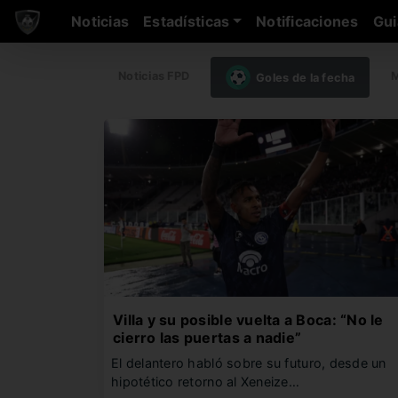
Noticias
Estadísticas
Notificaciones
Gui
Noticias FPD
M
Goles de la fecha
Villa y su posible vuelta a Boca: “No le
cierro las puertas a nadie”
El delantero habló sobre su futuro, desde un
hipotético retorno al Xeneize…