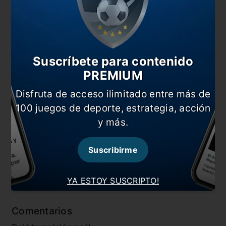
¡Que bien Te-vez Boca!
Fin del sueño americano
Boca va con estos 11 en busca de la final
Suscríbete para contenido
PREMIUM
Tévez: “Lo importante es que no nos convirtieron
goles”
Disfruta de acceso ilimitado entre más de
En esta nota:
100 juegos de deporte, estrategia, acción
y más.
#Boca
#Carlos Tévez
#Copa Libertadores
#Noticia
Suscribirme
#Palermo
#Riquelme
#Santos
YA ESTOY SUSCRIPTO!
Comentarios