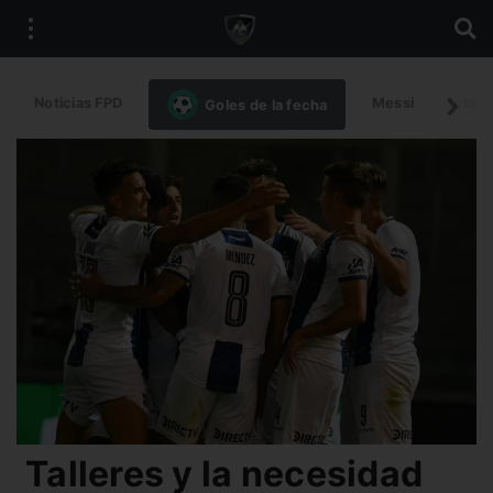
Noticias FPD
Messi
Intern
Goles de la fecha
Talleres y la necesidad