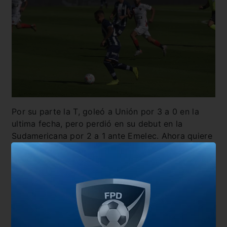
Por su parte la T, goleó a Unión por 3 a 0 en la
ultima fecha, pero perdió en su debut en la
Sudamericana por 2 a 1 ante Emelec. Ahora quiere
aprovechar que ni Lanús, ni Independiente ganaron
sus partidos.
FORMACIÓN
: Marcos
Díaz
; Nahuel
Tenaglia
, Rafael
Pérez
, Piero
Hincapie
y Ángelo
Martino
; Federico
Navarro
y Juan
Méndez
;
Michael
Santos
, Carlos
Auzqui
y Franco
Fragapane
; Diego
Valoyes
.