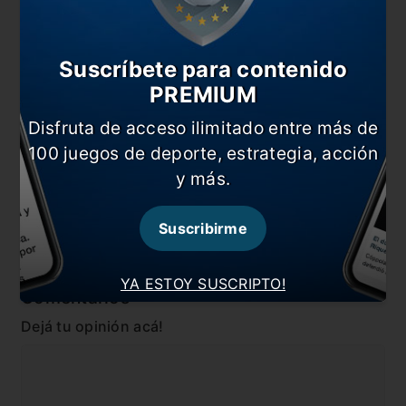
También te puede interesar
Unión y el Decano ponen primera
Suscríbete para contenido
Última chance para Unión
PREMIUM
Newells- Talleres: hora, formaciones y Tv
Disfruta de acceso ilimitado entre más de
Talleres sorprendió y le sacó el invicto a Russo
100 juegos de deporte, estrategia, acción
y más.
En esta nota:
#Atletico de Tucumán
#Liga Profesional
Suscribirme
#Noticia
#Talleres
YA ESTOY SUSCRIPTO!
Comentarios
Dejá tu opinión acá!