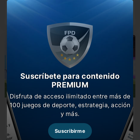
El Decano no pudo con Arsenal en condición de visitante
y perdió…
Suscríbete para contenido
PREMIUM
Disfruta de acceso ilimitado entre más de
100 juegos de deporte, estrategia, acción
Parejo duelo en el norte
y más.
Desde las 16:30 horas se medirán el Decano y el Granate
en…
Suscribirme